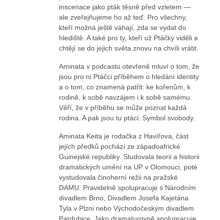
inscenace jako pták těsně před vzletem —
ale zveřejňujeme ho až teď. Pro všechny,
kteří možná ještě váhají, zda se vydat do
hlediště. A také pro ty, kteří už Ptáčky viděli a
chtějí se do jejich světa znovu na chvíli vrátit.
Aminata v podcastu otevřeně mluví o tom, že
jsou pro ni Ptáčci příběhem o hledání identity
a o tom, co znamená patřit: ke kořenům, k
rodině, k sobě navzájem i k sobě samému.
Věří, že v příběhu se může poznat každá
rodina. A pak jsou tu ptáci. Symbol svobody.
Aminata Keita je rodačka z Havířova, část
jejích předků pochází ze západoafrické
Guinejské republiky. Studovala teorii a historii
dramatických umění na UP v Olomouci, poté
vystudovala činoherní režii na pražské
DAMU. Pravidelně spolupracuje s Národním
divadlem Brno, Divadlem Josefa Kajetána
Tyla v Plzni nebo Východočeským divadlem
Pardubice. Jako dramaturgyně spolupracuje