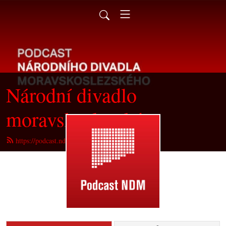
Národní divadlo
moravskoslezské
https://podcast.ndm.cz/feed.xml