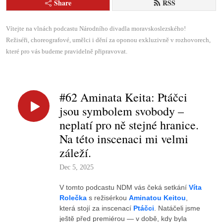
Share
RSS
Vítejte na vlnách podcastu Národního divadla moravskoslezského!

Režiséři, choreografové, umělci i dění za oponou exkluzivně v rozhovorech, 
které pro vás budeme pravidelně připravovat.
#62 Aminata Keita: Ptáčci
jsou symbolem svobody –
neplatí pro ně stejné hranice.
Na této inscenaci mi velmi
záleží.
Dec 5, 2025
V tomto podcastu NDM vás čeká setkání
Víta
Rolečka
s režisérkou
Aminatou Keitou
,
která stojí za inscenací
Ptáčci
. Natáčeli jsme
ještě před premiérou — v době, kdy byla